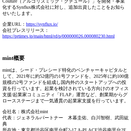
Couture（アルゴリズミック・クチュール）」を開発・事業
化するSynflux株式会社に対し、追加出資したことをお知ら
せいたします。
企業URL：
https://synflux.io/
会社プレスリリース：
https://prtimes.jp/main/html/rd/p/000000026.000080230.html
mint概要
mintは、シード・プレシード特化のベンチャーキャピタルと
して、2021年に約52億円の1号ファンドを、2025年に約100億
規模の2号ファンドを組成し国内外のスタートアップへの投
資を行っています。起業を検討されている方向けのオフィス
支援/起業家コミュニティ「FLAP」運営など、創業期からグ
ロースステージまで一気通貫の起業家支援を行っています。
会社名：株式会社mint
代表：ジェネラルパートナー 木暮圭佑、白川智樹、武田紘
典
所在地：東京都渋谷区南平台町2-17 A-PLACE渋谷南平台2F